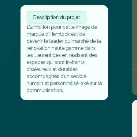
Description du projet
L'ambition pour cette image de
marque d'Hemlock est de
devenir le leader du marché de la
rénovation haute gamme dans
les Laurentides en réalisant des
espaces qui sont invitants,
chaleureux et durables,
accompagnés d’un service
humain et personnalisé, axé sur la
communication.