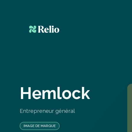
H
e
m
l
o
c
k
Entrepreneur général
IMAGE DE MARQUE