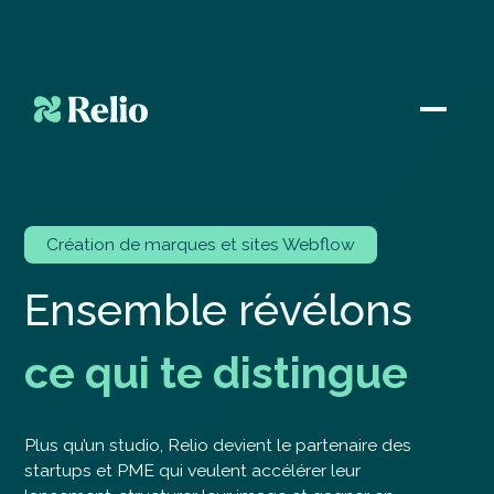
Création de marques et sites Webflow
E
n
s
e
m
b
l
e
r
é
v
é
l
o
n
s
c
e
q
u
i
t
e
d
i
s
t
i
n
g
u
e
Plus qu’un studio, Relio devient le partenaire des
startups et PME qui veulent accélérer leur