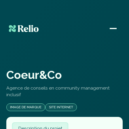
C
o
e
u
r
&
C
o
Agence de conseils en community management
inclusif
IMAGE DE MARQUE
SITE INTERNET
Description du projet