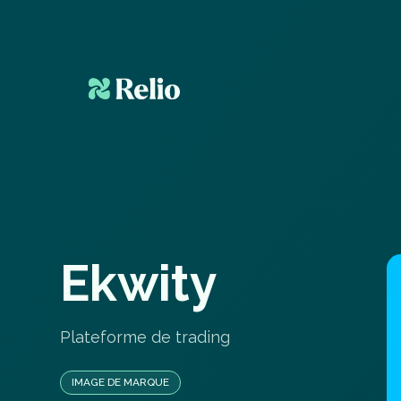
E
k
w
i
t
y
Plateforme de trading
IMAGE DE MARQUE