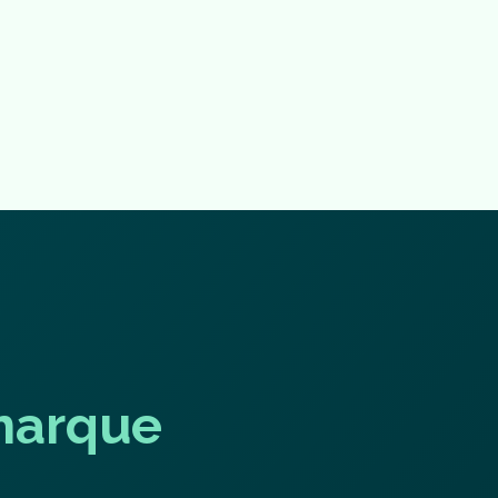
m
a
r
q
u
e