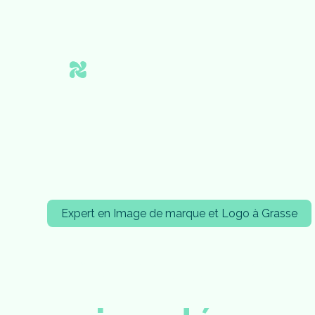
Expert en Image de marque et Logo à Grasse
C
r
é
o
n
s
t
a
m
a
r