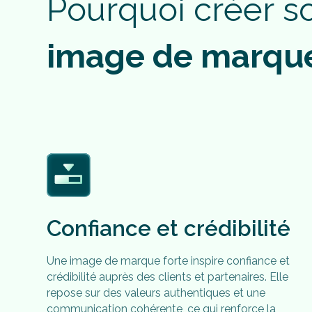
P
o
u
r
q
u
o
i
c
r
é
e
r
s
i
m
a
g
e
d
e
m
a
r
q
u
Confiance et crédibilité
Une image de marque forte inspire confiance et
crédibilité auprès des clients et partenaires. Elle
repose sur des valeurs authentiques et une
communication cohérente, ce qui renforce la