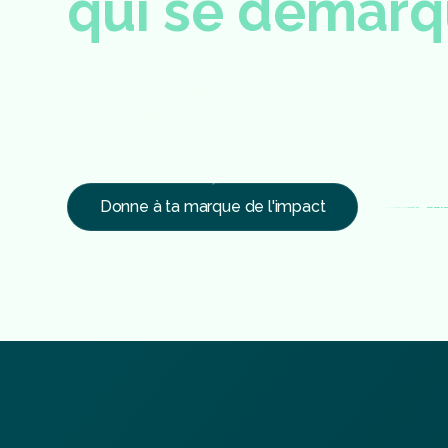
q
u
i
s
e
d
é
m
a
r
q
Relio Studio, excelle dans la conception de logos un
développement d'images de marque percutantes. N
entreprises à se démarquer avec une identité visuell
Donne à ta marque de l'impact
Voir le 