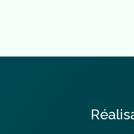
R
é
a
l
i
s