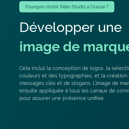
Pourquoi choisir Relio Studio à Grasse ?
D
é
v
e
l
o
p
p
e
r
u
n
e
i
m
a
g
e
d
e
m
a
r
q
u
Cela inclut la conception de logos, la sélect
couleurs et des typographies, et la création
messages clés et de slogans. L’image de ma
ensuite appliquée à tous les canaux de com
pour assurer une présence unifiée.