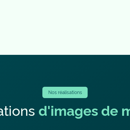
Nos réalisations
a
t
i
o
n
s
d
'
i
m
a
g
e
s
d
e