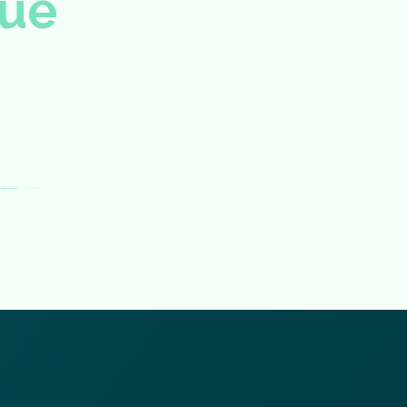
u
e
iques et le
ous aidons les
e forte et cohérente.
processus