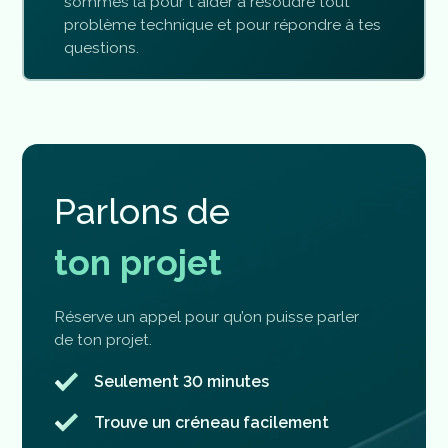
sommes là pour t'aider à résoudre tout
problème technique et pour répondre à tes
questions.
P
a
r
l
o
n
s
d
e
t
o
n
p
r
o
j
e
t
Réserve un appel pour qu’on puisse parler
de ton projet.
Seulement 30 minutes
Trouve un créneau facilement