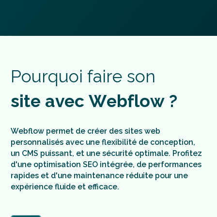
tests pour s'assurer que tout fonctionne correctement.
Nous offrons une formation post-lancement pour que
tu puisses gérer et mettre à jour ton site facilement.
Cette formation Webflow te permet de prendre le
contrôle de ton site en toute confiance.
P
o
u
r
q
u
o
i
f
a
i
r
e
s
o
n
s
i
t
e
a
v
e
c
W
e
b
f
l
o
w
?
Webflow permet de créer des sites web
personnalisés avec une flexibilité de conception,
un CMS puissant, et une sécurité optimale. Profitez
d'une optimisation SEO intégrée, de performances
rapides et d'une maintenance réduite pour une
expérience fluide et efficace.