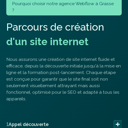
Pourquoi choisir notre agence Webflow à Grasse
?
P
a
r
c
o
u
r
s
d
e
c
r
é
a
t
i
o
n
d
'
u
n
s
i
t
e
i
n
t
e
r
n
e
t
Nous assurons une création de site internet fluide et
efficace, depuis la découverte initiale jusqu'à la mise en
ligne et la formation post-lancement. Chaque étape
est conçue pour garantir que le site final soit non
seulement visuellement attrayant mais aussi
fonctionnel, optimisé pour le SEO et adapté à tous les
appareils.
1
Appel découverte