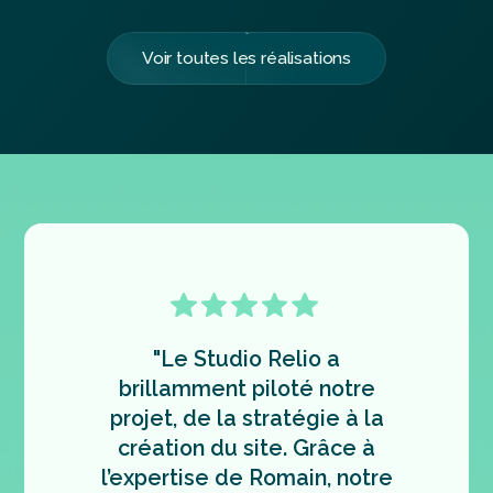
Voir toutes les réalisations
"Collabo
"Le Studio Relio a
Coeu
brillamment piloté notre
expéri
projet, de la stratégie à la
créativi
création du site. Grâce à
implicat
l’expertise de Romain, notre
de donne