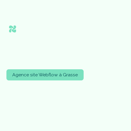
Agence site Webflow à Grasse
V
o
t
r
e
a
g
e
n
c
e
W
e
b
f
l
o
w
à
G
r
a
s
s
e
p
o
u
r
u
n
s
i
t
e