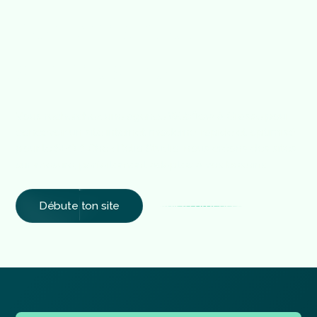
p
e
r
f
o
r
m
a
n
t
e
t
s
u
r
-
m
e
s
u
r
e
Vous recherchez une agence Webflow à Grasse pour
concevoir un site internet moderne, rapide et optimisé
pour le SEO ? Chez Relio Studio, nous créons des sites
sur-mesure, parfaitement adaptés à vos besoins.
Débute ton site
Voir le processus