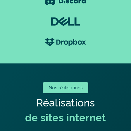
Nos réalisations
R
é
a
l
i
s
a
t
i
o
n
s
d
e
s
i
t
e
s
i
n
t
e
r
n
e
t