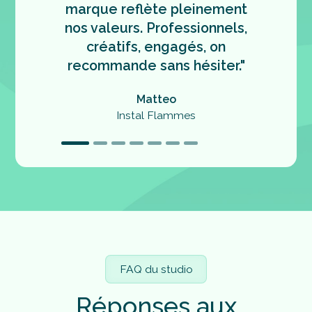
marque reflète pleinement
forte et
nos valeurs. Professionnels,
contente
créatifs, engagés, on
comp
recommande sans hésiter."
sublim
passio
Matteo
conf
Instal Flammes
FAQ du studio
R
é
p
o
n
s
e
s
a
u
x