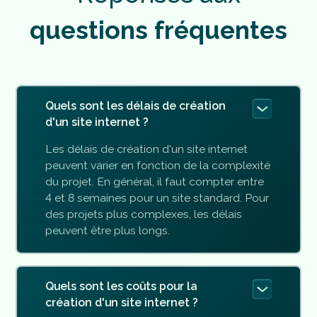
q
u
e
s
t
i
o
n
s
f
r
é
q
u
e
n
t
e
s
Quels sont les délais de création
d'un site internet ?
Les délais de création d'un site internet
peuvent varier en fonction de la complexité
du projet. En général, il faut compter entre
4 et 8 semaines pour un site standard. Pour
des projets plus complexes, les délais
peuvent être plus longs.
Quels sont les coûts pour la
création d'un site internet ?