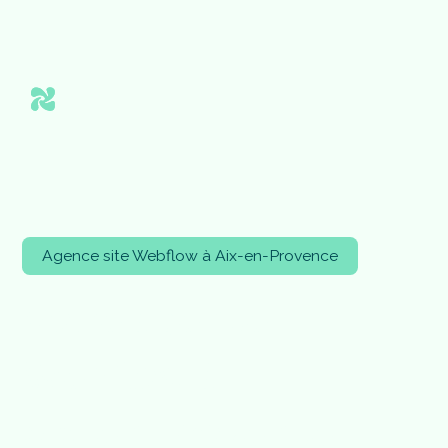
Agence site Webflow à Aix-en-Provence
V
o
t
r
e
a
g
e
n
c
e
W
e
b
f
l
o
w
à
A
i
x
-
e
n
-
P
r
o
v
e
n
c
e