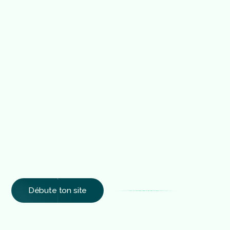
p
o
u
r
u
n
s
i
t
e
p
e
r
f
o
r
m
a
n
t
e
t
s
u
r
-
m
e
s
u
r
e
Vous recherchez une agence Webflow à Aix-en-
Provence pour concevoir un site internet moderne,
rapide et optimisé pour le SEO ? Chez Relio Studio,
nous créons des sites sur-mesure, parfaitement
adaptés à vos besoins.
Débute ton site
Voir le processus