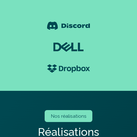
Nos réalisations
R
é
a
l
i
s
a
t
i
o
n
s