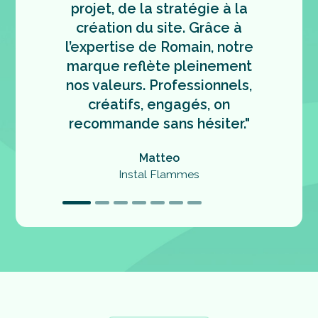
projet, de la stratégie à la
créativi
création du site. Grâce à
implicat
l’expertise de Romain, notre
de donne
marque reflète pleinement
forte et
nos valeurs. Professionnels,
contente
créatifs, engagés, on
comp
recommande sans hésiter."
sublim
passio
Matteo
conf
Instal Flammes