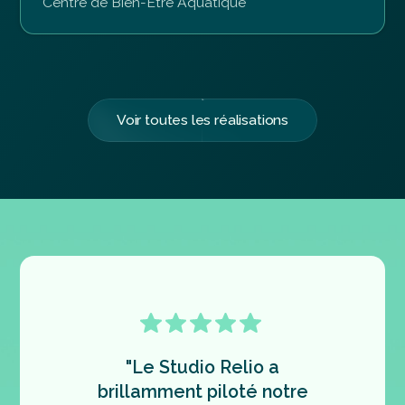
Centre de Bien-Être Aquatique
Voir toutes les réalisations
"Collabo
"Le Studio Relio a
Coeu
brillamment piloté notre
expéri