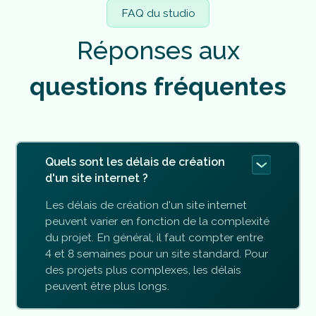
FAQ du studio
R
é
p
o
n
s
e
s
a
u
x
q
u
e
s
t
i
o
n
s
f
r
é
q
u
e
n
t
e
s
Quels sont les délais de création
d'un site internet ?
Les délais de création d'un site internet
peuvent varier en fonction de la complexité
du projet. En général, il faut compter entre
4 et 8 semaines pour un site standard. Pour
des projets plus complexes, les délais
peuvent être plus longs.