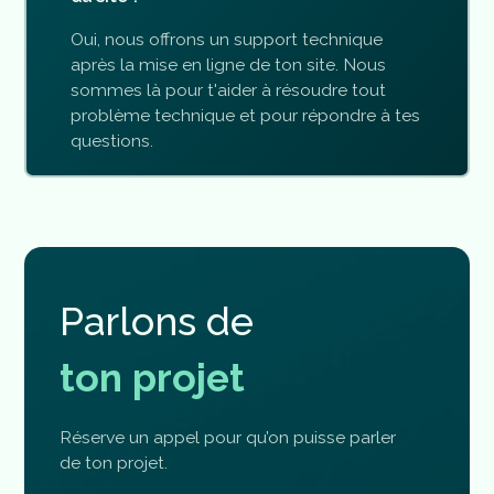
Oui, nous offrons un support technique
après la mise en ligne de ton site. Nous
sommes là pour t'aider à résoudre tout
problème technique et pour répondre à tes
questions.
P
a
r
l
o
n
s
d
e
t
o
n
p
r
o
j
e
t
Réserve un appel pour qu’on puisse parler
de ton projet.