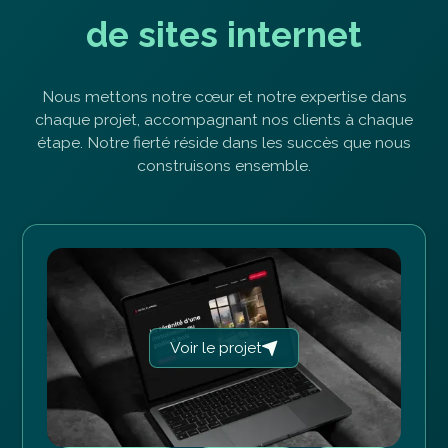
d
e
s
i
t
e
s
i
n
t
e
r
n
e
t
Nous mettons notre cœur et notre expertise dans
chaque projet, accompagnant nos clients à chaque
étape. Notre fierté réside dans les succès que nous
construisons ensemble.
Voir le projet