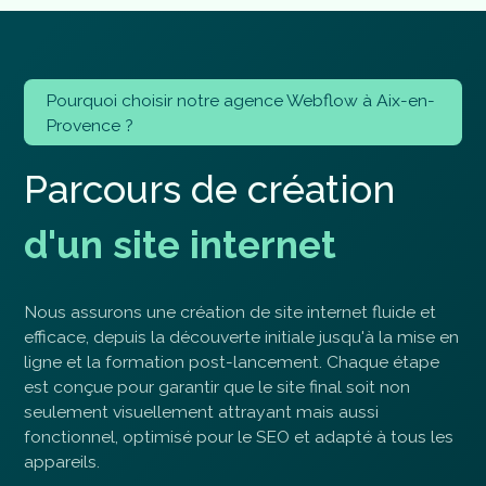
Pourquoi choisir notre agence Webflow à Aix-en-
Provence ?
P
a
r
c
o
u
r
s
d
e
c
r
é
a
t
i
o
n
d
'
u
n
s
i
t
e
i
n
t
e
r
n
e
t
Nous assurons une création de site internet fluide et
efficace, depuis la découverte initiale jusqu'à la mise en
ligne et la formation post-lancement. Chaque étape
est conçue pour garantir que le site final soit non
seulement visuellement attrayant mais aussi
fonctionnel, optimisé pour le SEO et adapté à tous les
appareils.